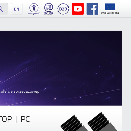
EN
j ofercie sprzedażowej.
OP | PC