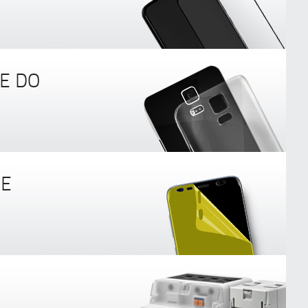
E DO
NE