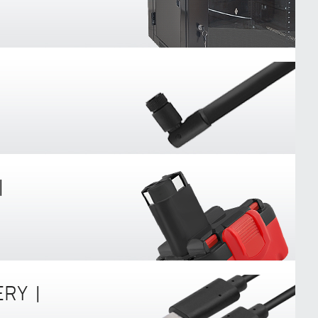
|
ERY |