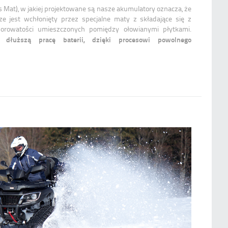
 Mat), w jakiej projektowane są nasze akumulatory oznacza, że
ze jest wchłonięty przez specjalne maty z składające się z
orowatości umieszczonych pomiędzy ołowianymi płytkami.
dłuższą pracę baterii, dzięki procesowi powolnego