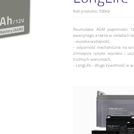
Kod produktu: 53049
Akumulator AGM pojemności 12
awaryjnego, a także w układach ł
- wysoka wydajność,
- odporność mechaniczna na wstr
zmniejsza ryzyko wycieku i usz
trudnych warunkach,
- LongLife - długa żywotność w wa