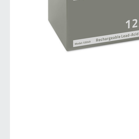
Qoltec Akumulator AGM | 12V | 0.8Ah |
Bezobsługowy | Wydajny | LongLife |
do zabawek, pojazdów