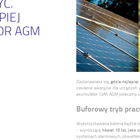
YĆ.
PIEJ
OR AGM
gdzie najlepie
Zastanawiasz się,
zasilanie awaryjne dla urządzeń 
akumulator 12Ah AGM polecamy uż
Buforowy tryb pracy
Wykorzystywana bateria będzie ba
nawet 10 lat, jako 
- wynoszącą
systemach alarmowych, oświetlen