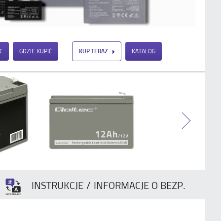
C
GDZIE KUPIĆ
KUP TERAZ
KATALOG
INSTRUKCJE / INFORMACJE O BEZP.