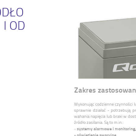
ÓDŁO
 I OD
Zakres zastosowa
Wykonując codzienne czynności lu
sprawnie działać - potrzebują pr
wahania napięcia lub braki w dos
źródło zasilania. Są to m.in.:
systemy alarmowe i monitoring,
-
- oświetlenie awaryjne,