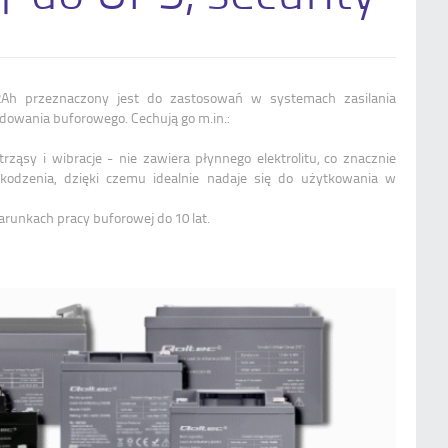
Qoltec Akumulator AGM | 12V | 2.3Ah |
Bezobsługowy | Wydajny | LongLife |
do UPS, wagi, kasy
Ah przeznaczony jest do zastosowań w systemach zasilania
adowania buforowego. Cechują go m.in.:
ząsy i wibracje - nie zawiera płynnego elektrolitu, co znacznie
kodzenia, dzięki czemu idealnie nadaje się do użytkowania w
runkach pracy buforowej do 10 lat.