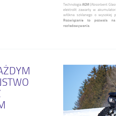
AGM
Technologia
(Absorbent Glass
elektrolit zawarty w akumulator
włókna szklanego o wysokiej p
Rozwiązanie to pozwala na 
rozładowywania
.
AŻDYM
EŃSTWO
Z
M