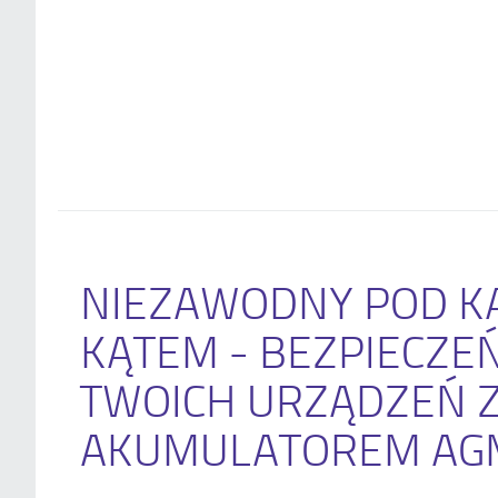
NIEZAWODNY POD K
KĄTEM - BEZPIECZ
TWOICH URZĄDZEŃ 
AKUMULATOREM AG