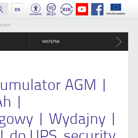
EN
ECURITY
NASTĘPNA
kumulator AGM |
Ah |
gowy | Wydajny |
| do UPS, security