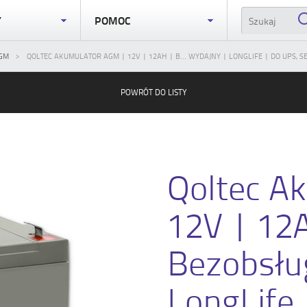
Y
POMOC
GM
QOLTEC AKUMULATOR AGM | 12V | 12AH | B... WYDAJNY | LONGLIFE | DO UPS, S
POWRÓT DO LISTY
Qoltec A
12V | 12
Bezobsłu
LongLife 