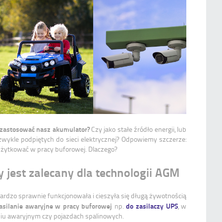
j zastosować nasz akumulator?
Czy jako stałe źródło energii, lub
zwykle podpiętych do sieci elektrycznej? Odpowiemy szczerze:
ytkować w pracy buforowej. Dlaczego?
 jest zalecany dla technologii AGM
rdzo sprawnie funkcjonowała i cieszyła się długą żywotnością
zasilanie awaryjne w pracy buforowej
do zasilaczy UPS
np.
, w
iu awaryjnym czy pojazdach spalinowych.