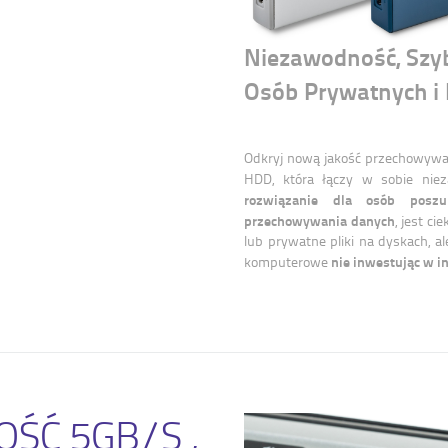
Niezawodność, Szyb
Osób Prywatnych i
Odkryj nową jakość przechowywan
HDD, która łączy w sobie nie
rozwiązanie dla osób poszu
przechowywania danych
, jest c
lub prywatne pliki na dyskach, a
nie inwestując w i
komputerowe
OŚĆ 5GB/S ,