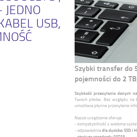
- JEDNO
KABEL USB,
MNOŚĆ
Szybki transfer do
pojemności do 2 TB
Szybkość przesyłania danych n
Twoich plików. Bez względu na t
umożliwia płynne przesyłanie inf
Nasze urządzenie oferuje:
- kompatybilność z wieloma syst
dla dysków SSD i 
- odpowiednia
obsługa standardu SATA3
-
,