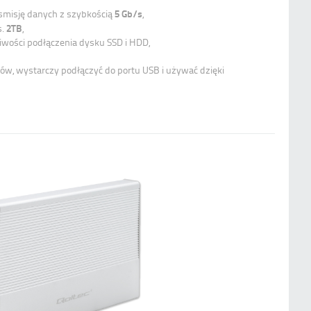
5 Gb/s
smisję danych z szybkością
,
2TB
s.
,
iwości podłączenia dysku SSD i HDD,
ków, wystarczy podłączyć do portu USB i używać dzięki