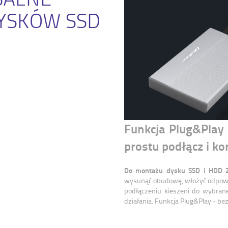
YSKÓW SSD
Funkcja Plug&Play 
prostu podłącz i ko
Do montażu dysku SSD i HDD 2.
wysunąć obudowę, włożyć odpowie
podłączeniu kieszeni do wybran
działania. Funkcja Plug&Play - be