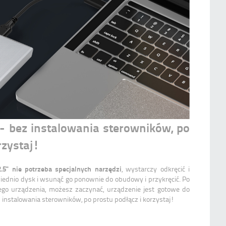
- bez instalowania sterowników, po
rzystaj!
5" nie potrzeba specjalnych narzędzi
, wystarczy odkręcić i
dnio dysk i wsunąć go ponownie do obudowy i przykręcić. Po
ego urządzenia, możesz zaczynać, urządzenie jest gotowe do
z instalowania sterowników, po prostu podłącz i korzystaj!