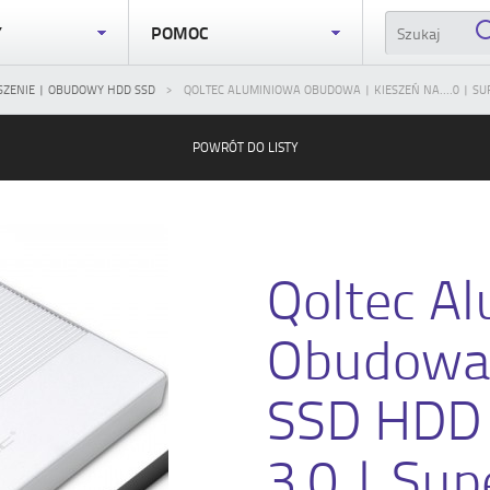
Y
POMOC
SZENIE | OBUDOWY HDD SSD
QOLTEC ALUMINIOWA OBUDOWA | KIESZEŃ NA....0 | SU
POWRÓT DO LISTY
Qoltec A
Obudowa 
SSD HDD 
3.0 | Sup