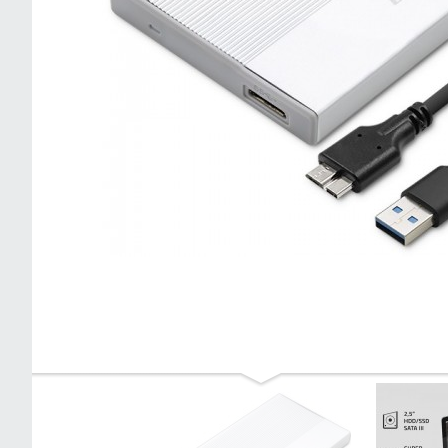
Qoltec Aluminiowa Obudowa | Kieszeń
na dysk SSD HDD 2.5" | SATA | USB 3.0
| Super speed 5Gb/s | 2TB | Różowy