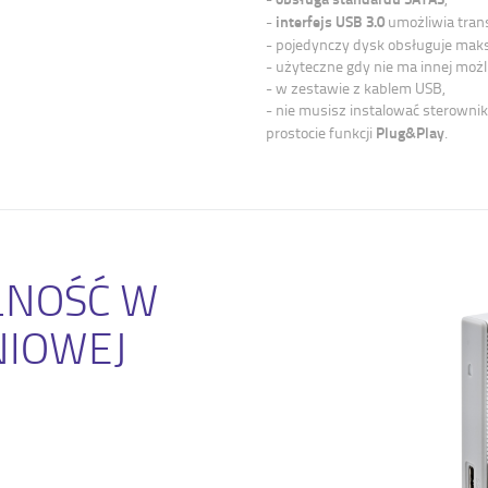
interfejs USB 3.0
-
umożliwia tran
- pojedynczy dysk obsługuje mak
- użyteczne gdy nie ma innej możl
- w zestawie z kablem USB,
- nie musisz instalować sterowni
Plug&Play
prostocie funkcji
.
LNOŚĆ W
NIOWEJ