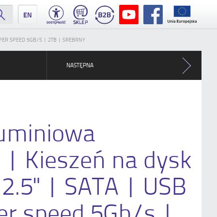
EN
PER SPEED 5GB/S | 2TB | SREBRNY
NASTĘPNA
luminiowa
| Kieszeń na dysk
2.5" | SATA | USB
er speed 5Gb/s |