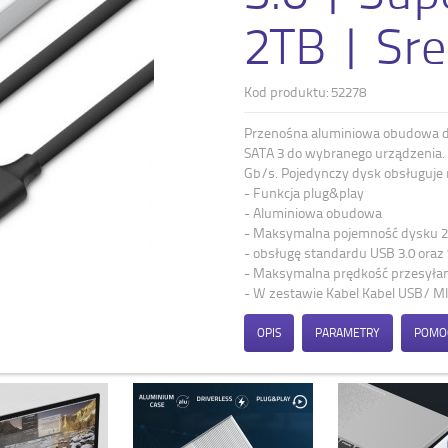
2TB | Sr
Kod produktu: 52278
Przenośna aluminiowa obudowa dy
SATA 3 do wybranego urządzenia. I
Gb/s. Pojedynczy dysk obsługuje
- Funkcja plug&play
- Aluminiowa obudowa
- Maksymalna pojemność dysku 
- obsługę standardu USB 3.0 oraz
- Maksymalna prędkość przesyłan
- W zestawie Kabel Kabel USB/ 
OPIS
PARAMETRY
POMO