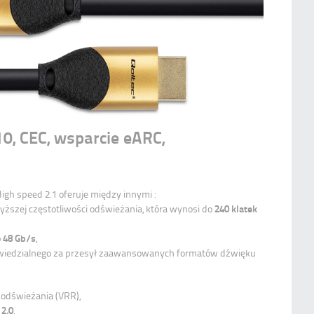
, CEC, wsparcie eARC,
gh speed 2.1 oferuje między innymi :
240 klatek
wyższej częstotliwości odświeżania, która wynosi do
 48 Gb/s
,
wiedzialnego za przesył zaawansowanych formatów dźwięku
 odświeżania (VRR),
 2.0
,