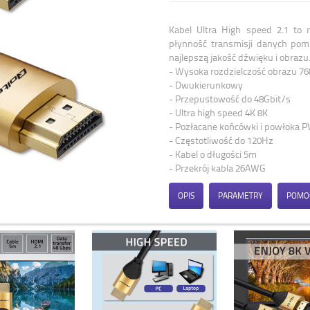
Kabel Ultra High speed 2.1 to
płynność transmisji danych pom
najlepszą jakość dźwięku i obrazu
- Wysoka rozdzielczość obrazu 768
- Dwukierunkowy
- Przepustowość do 48Gbit/s
- Ultra high speed 4K 8K
- Pozłacane końcówki i powłoka P
- Częstotliwość do 120Hz
- Kabel o długości 5m
- Przekrój kabla 26AWG
OPIS
PARAMETRY
POMO