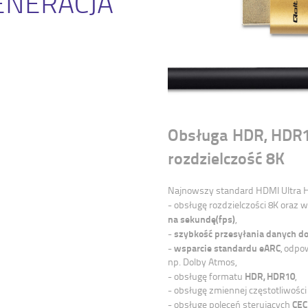
ENERACJA
Obsługa HDR, HDR10
rozdzielczość 8K
Najnowszy standard HDMI Ultra Hi
- obsługę rozdzielczości 8K oraz 
na sekundę(fps)
,
szybkość przesyłania danych do
-
wsparcie standardu eARC
-
, odpo
np. Dolby Atmos,
HDR, HDR10
- obsługę formatu
,
- obsługę zmiennej częstotliwości
CEC
- obsługę poleceń sterujących