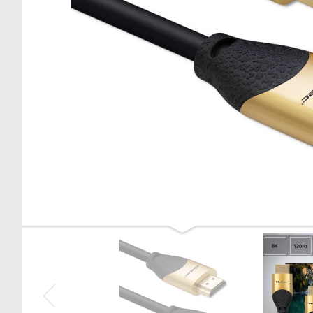
Qoltec Kabel HDMI v2.1 Ultra high
speed 8K | 60Hz | 28AWG| GOLD | 3m