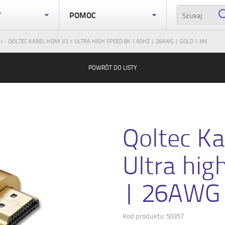
Y
POMOC
QOLTEC KABEL HDMI V2.1 ULTRA HIGH SPEED 8K | 60HZ | 26AWG | GOLD | 5M
POWRÓT DO LISTY
Qoltec K
Ultra hig
| 26AWG
Kod produktu: 50357