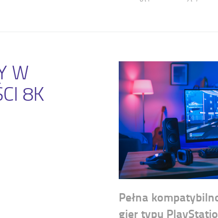
Y W
CI 8K
Pełna kompatybiln
gier typu PlayStati