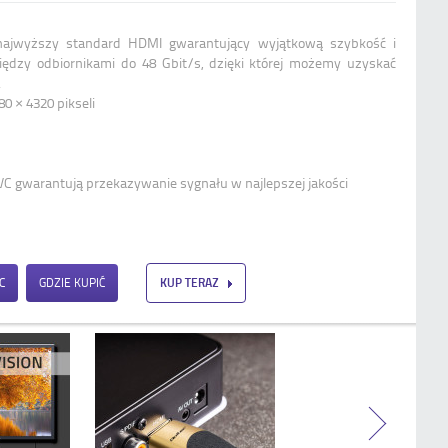
Qoltec Kabel HDMI v.2.0 | High speed |
4K | 60Hz |AOC | GOLD| 30m
 najwyższy standard HDMI gwarantujący wyjątkową szybkość i
iędzy odbiornikami do 48 Gbit/s, dzięki której możemy uzyskać
.
0 × 4320 pikseli
VC gwarantują przekazywanie sygnału w najlepszej jakości
C
GDZIE KUPIĆ
KUP TERAZ