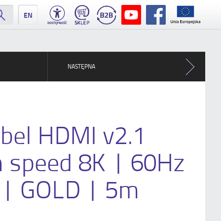
EN
NASTĘPNA
abel HDMI v2.1
h speed 8K | 60Hz
 | GOLD | 5m