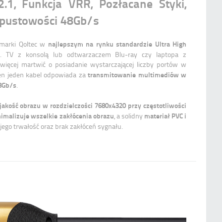
2.1, Funkcja VRR, Pozłacane Styki,
epustowości 48Gb/s
najlepszym na rynku standardzie Ultra High
marki Qoltec w
 TV z konsolą lub odtwarzaczem Blu-ray czy laptopa z
 więcej martwić o posiadanie wystarczającej liczby portów w
transmitowanie multimediów w
 Ten jeden kabel odpowiada za
48Gb/s
.
 jakość obrazu w rozdzielczości 7680x4320 przy częstotliwości
imalizuje wszelkie zakłócenia obrazu
materiał PVC i
, a solidny
ego trwałość oraz brak zakłóceń sygnału.