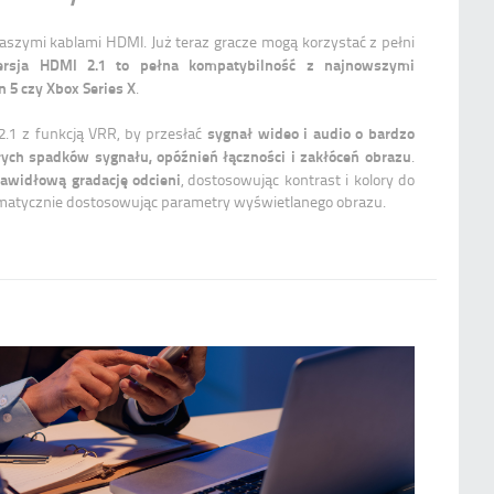
szymi kablami HDMI. Już teraz gracze mogą korzystać z pełni
rsja HDMI 2.1 to pełna kompatybilność z najnowszymi
n 5 czy Xbox Series X
.
sygnał wideo i audio o bardzo
.1 z funkcją VRR, by przesłać
głych spadków sygnału, opóźnień łączności i zakłóceń obrazu
.
awidłową gradację odcieni
, dostosowując kontrast i kolory do
matycznie dostosowując parametry wyświetlanego obrazu.