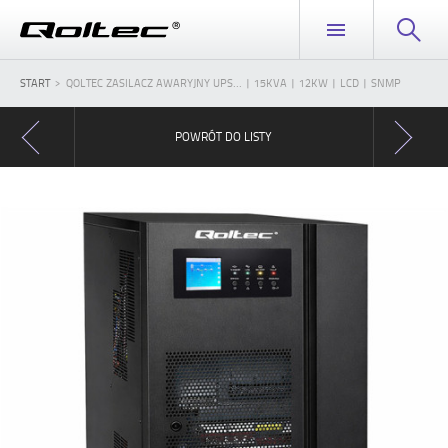
START
QOLTEC ZASILACZ AWARYJNY UPS... | 15KVA | 12KW | LCD | SNMP
POWRÓT DO LISTY