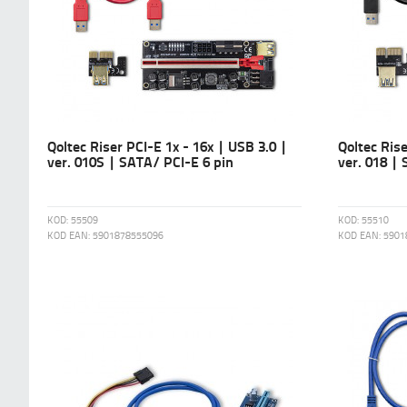
Qoltec Riser PCI-E 1x - 16x | USB 3.0 |
Qoltec Rise
ver. 010S | SATA/ PCI-E 6 pin
ver. 018 |
KOD:
55509
KOD:
55510
KOD EAN:
5901878555096
KOD EAN:
5901