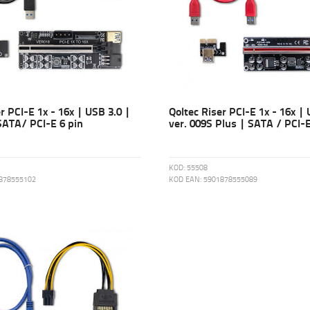
r PCI-E 1x - 16x | USB 3.0 |
Qoltec Riser PCI-E 1x - 16x | 
 SATA/ PCI-E 6 pin
ver. 009S Plus | SATA / PCI-E
KOD:
55508
878555102
KOD EAN:
5901878555089