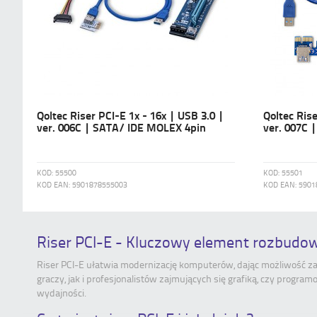
Qoltec Riser PCI-E 1x - 16x | USB 3.0 |
Qoltec Rise
ver. 006C | SATA/ IDE MOLEX 4pin
ver. 007C 
KOD:
55500
KOD:
55501
KOD EAN:
5901878555003
KOD EAN:
5901
Riser PCI-E - Kluczowy element rozbud
Riser PCI-E ułatwia modernizację komputerów, dając możliwość 
graczy, jak i profesjonalistów zajmujących się grafiką, czy progr
wydajności.