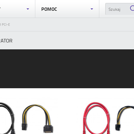
Y
POMOC
R PCI-E
RATOR