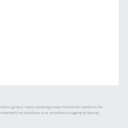
eniu gniazd, risery otwierają nowe możliwości zarówno dla
eni wewnętrznej obudowy oraz umożliwia osiągnięcie lepszej