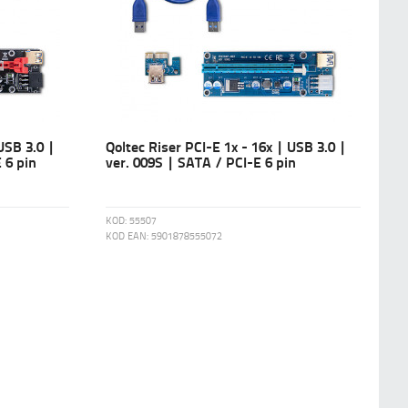
USB 3.0 |
Qoltec Riser PCI-E 1x - 16x | USB 3.0 |
 6 pin
ver. 009S | SATA / PCI-E 6 pin
KOD:
55507
KOD EAN:
5901878555072