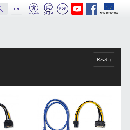
EN
Resetuj