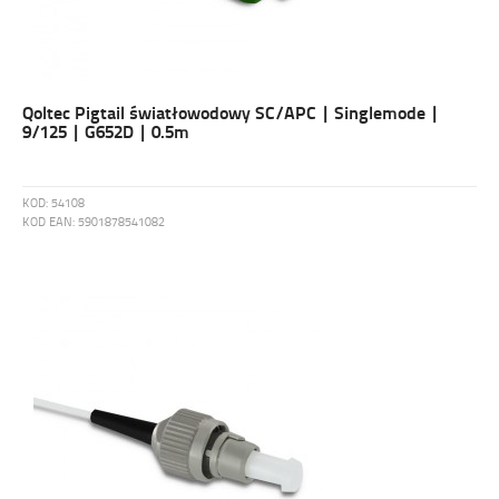
Qoltec Pigtail światłowodowy SC/APC | Singlemode |
9/125 | G652D | 0.5m
KOD:
54108
KOD EAN:
5901878541082