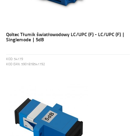
Qoltec Tłumik światłowodowy LC/UPC (F) - LC/UPC (F) |
Singlemode | 5dB
KOD:
54179
KOD EAN:
5901878541792