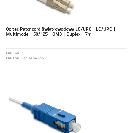
Qoltec Patchcord światłowodowy LC/UPC - LC/UPC |
Multimode | 50/125 | OM3 | Duplex | 7m
KOD:
54079
KOD EAN:
5901878540795