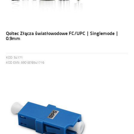
Qoltec Złącza światłowodowe FC/UPC | Singlemode |
0.9mm
KOD:
54171
KOD EAN:
5901878541716