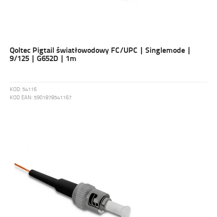
Qoltec Pigtail światłowodowy FC/UPC | Singlemode |
9/125 | G652D | 1m
KOD:
54116
KOD EAN:
5901878541167