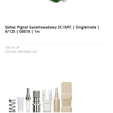
Qoltec Pigtail światłowodowy SC/APC | Singlemode |
9/125 | G657A | 1m
KOD:
54129
KOD EAN:
5901878541297