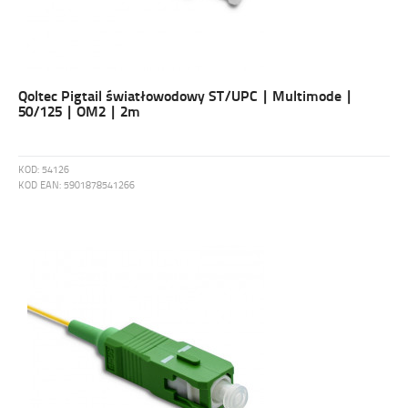
Qoltec Pigtail światłowodowy ST/UPC | Multimode |
50/125 | OM2 | 2m
KOD:
54126
KOD EAN:
5901878541266