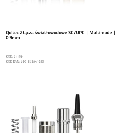
Qoltec Złącza światłowodowe SC/UPC | Multimode |
0.9mm
KOD:
54169
KOD EAN:
5901878541693