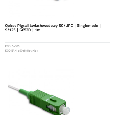
Qoltec Pigtail światłowodowy SC/UPC | Singlemode |
9/125 | G652D | 1m
KOD:
54105
KOD EAN:
5901878541051