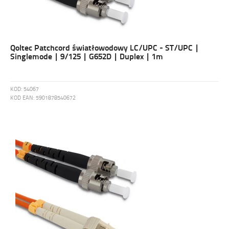
Qoltec Patchcord światłowodowy LC/UPC - ST/UPC |
Singlemode | 9/125 | G652D | Duplex | 1m
KOD:
54067
KOD EAN:
5901878540672